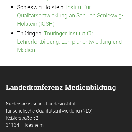
Schleswig-Holstein:
Institut für
Qualitätsentwicklung an Schulen Schleswig-
Holstein (IQSH)
Thüringen:
Thüringer Institut für
Lehrerfortbildung, Lehrplanentwicklung und
Medien
Länderkonferenz Medienbildung
Niedersächsisches Landesinstitut
für schulische Qualitätsentwicklung (NLQ)
Keßlerstraße 52
31134 Hildesheim