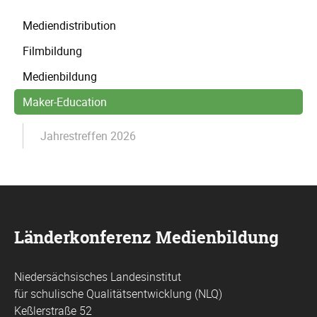
Navigation
Mediendistribution
überspringen
Filmbildung
Medienbildung
Maker-Education
Jahrestreffen 2026
Länderkonferenz Medienbildung
Niedersächsisches Landesinstitut
für schulische Qualitätsentwicklung (NLQ)
Keßlerstraße 52